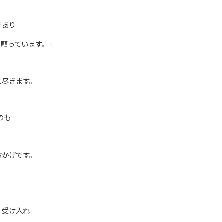
であり
ら願っています。」
に尽きます。
のも
おかげです。
、受け入れ