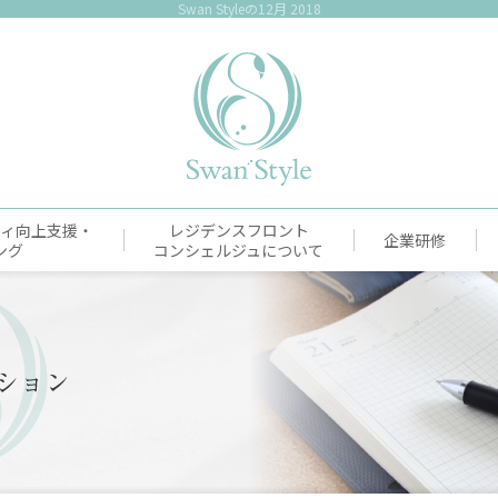
Swan Styleの12月 2018
ティ向上支援・
レジデンスフロント
企業研修
ング
コンシェルジュについて