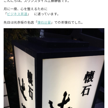
こんにちは。スワンスタイル工藤静香です。
月に一度、心を整えるために
「
ビジネス茶道
」 に通っています。
先日は元赤坂の名店「
懐石辻留
」での茶懐石でした。