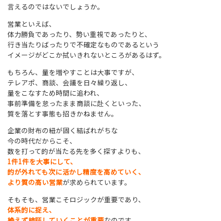
言えるのではないでしょうか。
営業といえば、
体力勝負であったり、勢い重視であったりと、
行き当たりばったりで不確定なものであるという
イメージがどこか拭いきれないところがあるはず。
もちろん、量を増やすことは大事ですが、
テレアポ、商談、会議を日々繰り返し、
量をこなすため時間に追われ、
事前準備を怠ったまま商談に赴くといった、
質を落とす事態も招きかねません。
企業の財布の紐が固く結ばれがちな
今の時代だからこそ、
数を打って的が当たる先を多く探すよりも、
1件1件を大事にして、
的が外れても次に活かし精度を高めていく、
より質の高い営業
が求められています。
そもそも、営業こそロジックが重要であり、
体系的に捉え、
絶えず検証していくことが重要
なのです。